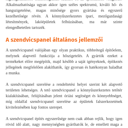
Alkalmazhatósága ugyan akkor igen széles spektrumú, kiváló hő- és
hangszigetelése, magas minősége gyors gyártása és egyszerű
kezelhetősége révén. A könnyűszerkezetes ipari, mezőgazdasági
létesítmények, lakóépületek felhúzásában, ma már szinte
elengedhetetlen tartozék.
A szendvicspanel általános jellemzői
A szendvicspanel valójában egy olyan praktikus, többrétegű építőelem,
melynek alapvető funkciója a hőszigetelés. A gyártók ezeket a
termékeket előre megépítik, majd később a saját igényeknek, építkezés
jellegének megfelelően alakíthatók, így gyorsan és hatékonyan haladhat
a munka.
A szendvicspanel szerelése a rendeltetési helyei szerint két alapvető
területen lehetséges. A tető szendvicspanel a könnyűszerkezetes tetőtér
kialakításában, felújításában jelent óriási segítséget és könnyebbséget,
míg oldalfal szendvicspanel szerelése az épületek falszerkezetének
kivitelezésében kap fontos szerepet.
A szendvicspanel építés egyszerűsége nem csak abban rejlik, hogy igen
rövid idő alatt, nagy mennyiségben gyárthatók le, de emellett maga a