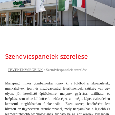
Szendvicspanelek szerelése
TEVÉKENYSÉGEINK
/
Szendvicspanelek szerelése
Manapság, mikor gombamódra nőnek ki a földből a lakóépületek,
munkahelyek, ipari és mezőgazdasági létesítmények, szükség van egy
olyan, jól kezelhető építőelemre, melynek gyártása, szállítása, és
beépítése sem okoz különösebb nehézséget, ám mégis képes évtizedeken
keresztül megbízhatóan funkcionálni. Ezen szerep betöltésére lett
hívatott az úgynevezett szendvicspanel, mely napjainkban a legjobb és
legmegbízhatóbb technológiának tudható be az építkezések világában.