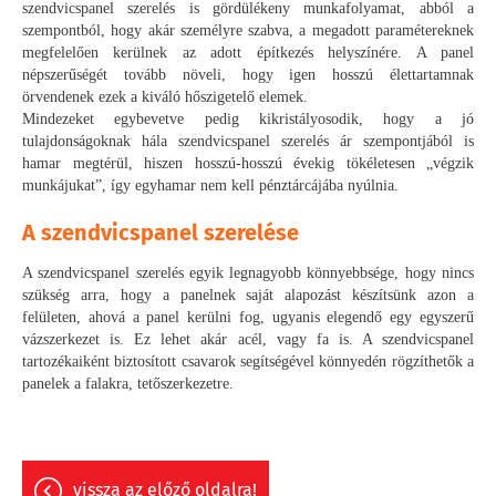
szendvicspanel szerelés is gördülékeny munkafolyamat, abból a
szempontból, hogy akár személyre szabva, a megadott paramétereknek
megfelelően kerülnek az adott építkezés helyszínére. A panel
népszerűségét tovább növeli, hogy igen hosszú élettartamnak
örvendenek ezek a kiváló hőszigetelő elemek.
Mindezeket egybevetve pedig kikristályosodik, hogy a jó
tulajdonságoknak hála szendvicspanel szerelés ár szempontjából is
hamar megtérül, hiszen hosszú-hosszú évekig tökéletesen „végzik
munkájukat”, így egyhamar nem kell pénztárcájába nyúlnia.
A szendvicspanel szerelése
A szendvicspanel szerelés egyik legnagyobb könnyebbsége, hogy nincs
szükség arra, hogy a panelnek saját alapozást készítsünk azon a
felületen, ahová a panel kerülni fog, ugyanis elegendő egy egyszerű
vázszerkezet is. Ez lehet akár acél, vagy fa is. A szendvicspanel
tartozékaiként biztosított csavarok segítségével könnyedén rögzíthetők a
panelek a falakra, tetőszerkezetre.
vissza az előző oldalra!