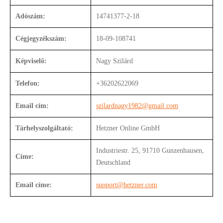
Adószám:
14741377-2-18
Cégjegyzékszám:
18-09-108741
Képviselő:
Nagy Szilárd
Telefon:
+36202622069
Email cím:
szilardnagy1982@gmail.com
Tárhelyszolgáltató:
Hetzner Online GmbH
Industriestr. 25, 91710 Gunzenhausen,
Címe:
Deutschland
Email címe:
support@hetzner.com