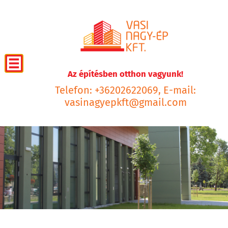
Az építésben otthon vagyunk!
Telefon: +36202622069, E-mail:
vasinagyepkft@gmail.com