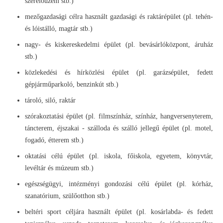
szerelőüzem stb.)
mezőgazdasági célra használt gazdasági és raktárépület (pl. tehén-
és lóistálló, magtár stb.)
nagy- és kiskereskedelmi épület (pl. bevásárlóközpont, áruház
stb.)
közlekedési és hírközlési épület (pl. garázsépület, fedett
gépjárműparkoló, benzinkút stb.)
tároló, siló, raktár
szórakoztatási épület (pl. filmszínház, színház, hangversenyterem,
táncterem, éjszakai - szálloda és szálló jellegű épület (pl. motel,
fogadó, étterem stb.)
oktatási célú épület (pl. iskola, főiskola, egyetem, könyvtár,
levéltár és múzeum stb.)
egészségügyi, intézményi gondozási célú épület (pl. kórház,
szanatórium, szülőotthon stb.)
beltéri sport céljára használt épület (pl. kosárlabda- és fedett