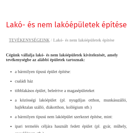
Lakó- és nem lakóépületek építése
TEVÉKENYSÉGEINK
/
Lakó- és nem lakóépületek építése
Cégünk vállalja lakó- és nem lakóépületek kivitelezését, amely
tevékenységbe az alábbi épületek tartoznak:
a bármilyen típusú épület építése:
családi ház
többlakásos épület, beleértve a magasépületeket
a közösségi lakóépület (pl. nyugdíjas otthon, munkásszálló,
hajléktalan szálló, diákotthon, kollégium stb.)
a bármilyen típusú nem lakóépület szerkezet építése, mint:
ipari termelés céljára használt fedett épület (pl. gyár, műhely,