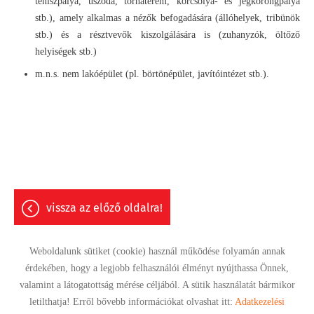
teniszpálya, uszoda, tornaterem, korcsolya- és jégkorongpálya
stb.), amely alkalmas a nézők befogadására (állóhelyek, tribünök
stb.) és a résztvevők kiszolgálására is (zuhanyzók, öltőző
helyiségek stb.)
m.n.s. nem lakóépület (pl. börtönépület, javítóintézet stb.).
vissza az előző oldalra!
Weboldalunk sütiket (cookie) használ működése folyamán annak
érdekében, hogy a legjobb felhasználói élményt nyújthassa Önnek,
valamint a látogatottság mérése céljából. A sütik használatát bármikor
Oldal információk
Adatkezelési tájékoztató
Impresszum
letilthatja! Erről bővebb információkat olvashat itt:
Adatkezelési
Sütik kezelése